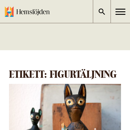
Gå
direkt
till
innehållet
ETIKETT:
FIGURTÄLJNING