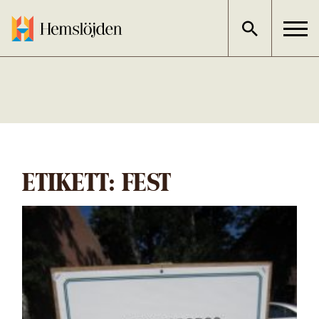
Gå
direkt
till
innehållet
ETIKETT:
FEST