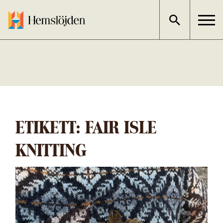
Gå
direkt
till
innehållet
ETIKETT:
FAIR ISLE
KNITTING