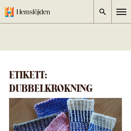
Gå
direkt
till
innehållet
ETIKETT:
DUBBELKROKNING