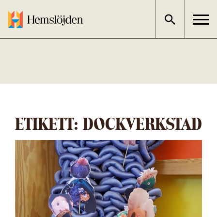
Gå
direkt
till
innehållet
ETIKETT:
DOCKVERKSTAD