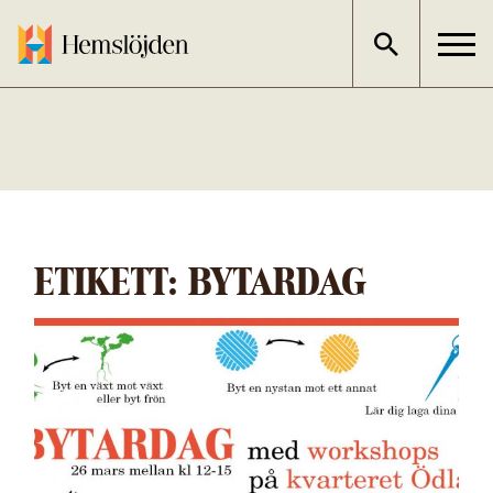
Gå
direkt
till
innehållet
ETIKETT:
BYTARDAG