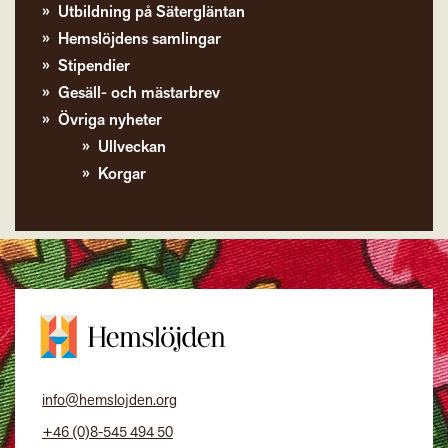
Utbildning på Sätergläntan
Hemslöjdens samlingar
Stipendier
Gesäll- och mästarbrev
Övriga nyheter
Ullveckan
Korgar
info@hemslojden.org
+46 (0)8-545 494 50