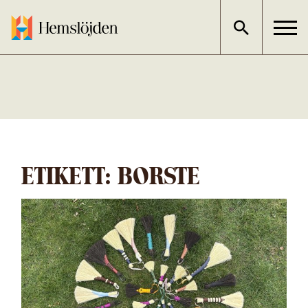
Gå
direkt
till
innehållet
ETIKETT:
BORSTE