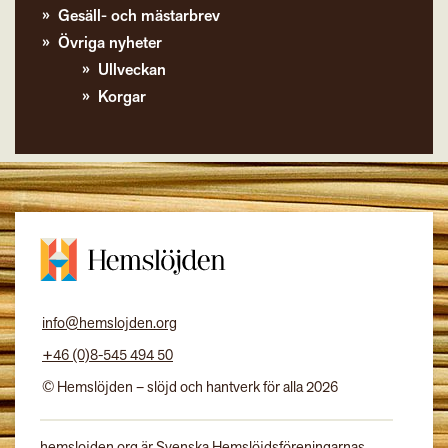
Gesäll- och mästarbrev
Övriga nyheter
Ullveckan
Korgar
info@hemslojden.org
+46 (0)8-545 494 50
© Hemslöjden – slöjd och hantverk för alla 2026
hemslojden.org är Svenska Hemslöjdsföreningarnas