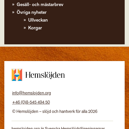
Gesäll- och mästarbrev
Övriga nyheter
Ullveckan
Korgar
info@hemslojden.org
+46 (0)8-545 494 50
© Hemslöjden – slöjd och hantverk för alla 2026
hemslojden.org är Svenska Hemslöjdsföreningarnas