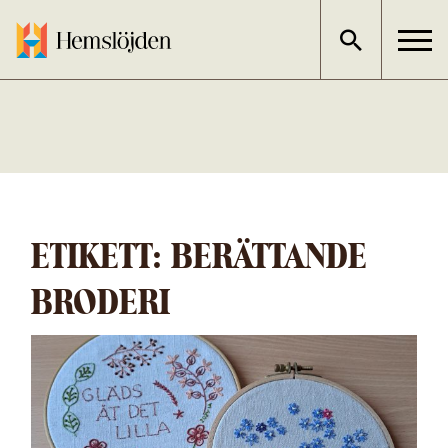
Gå
direkt
till
innehållet
ETIKETT:
BERÄTTANDE
BRODERI