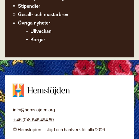
Stipendier
Gesäll- och mästarbrev
Övriga nyheter
Ullveckan
Korgar
info@hemslojden.org
+46 (0)8-545 494 50
© Hemslöjden – slöjd och hantverk för alla 2026