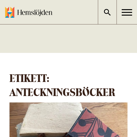
Gå
direkt
till
innehållet
ETIKETT:
ANTECKNINGSBÖCKER