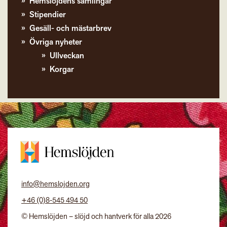
Hemslöjdens samlingar
Stipendier
Gesäll- och mästarbrev
Övriga nyheter
Ullveckan
Korgar
info@hemslojden.org
+46 (0)8-545 494 50
© Hemslöjden – slöjd och hantverk för alla 2026