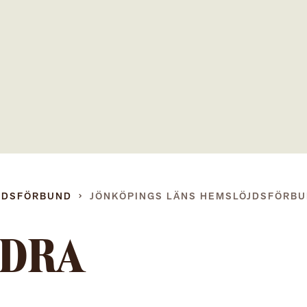
Gå
direkt
till
innehållet
JDSFÖRBUND
JÖNKÖPINGS LÄNS HEMSLÖJDSFÖRB
DRA