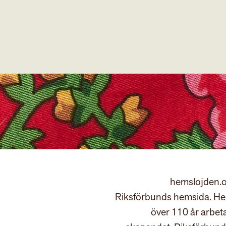
hemslojden.o
Riksförbunds hemsida. Hem
över 110 år arbet