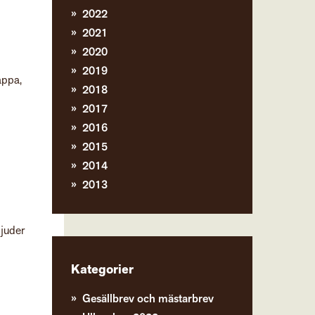
2022
2021
2020
2019
lappa,
2018
2017
2016
2015
2014
2013
bjuder
Kategorier
Gesällbrev och mästarbrev