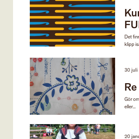
Kur
FU
Det fin
klipp is
30 jul
Re
Gör om-
eller...
20 jan