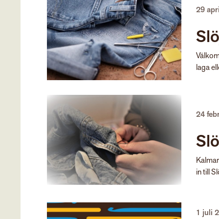
29 apr
Sl
Välkomm
laga ell
24 feb
Slö
Kalmar 
in till
1 juli