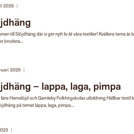
il 2026
|
öjdhäng
en till Slöjdhäng där vi ger nytt liv åt våra textilier! Kvällens tema är 
er brodera...
ruari 2026
|
jdhäng – lappa, laga, pimpa
läns Hemslöjd och Gamleby Folkhögskolas utbildning Hållbar textil 
 Slöjdhäng på temat lappa, laga, pimpa....
 2025
|