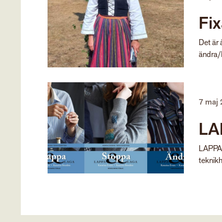
Fix
Det är 
ändra/l
7 maj
LA
LAPPA 
teknikh