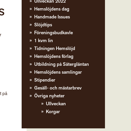
Ullveckan 2022
BS
Hemslöjdens dag
Handmade Issues
Slöjdtips
Föreningsbudkavle
r
1 kvm lin
Tidningen Hemslöjd
Hemslöjdens förlag
Utbildning på Sätergläntan
Hemslöjdens samlingar
Stipendier
Gesäll- och mästarbrev
t på
Övriga nyheter
Ullveckan
Korgar