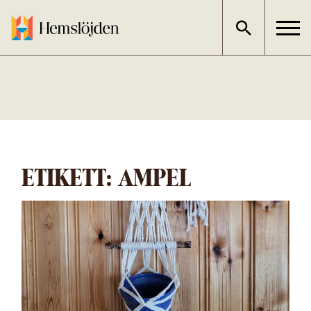
Gå
direkt
till
innehållet
ETIKETT:
AMPEL