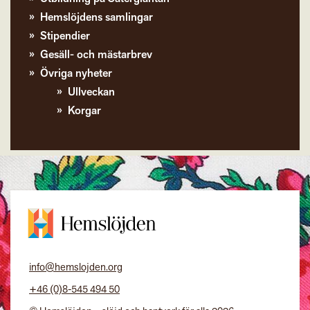
Hemslöjdens samlingar
Stipendier
Gesäll- och mästarbrev
Övriga nyheter
Ullveckan
Korgar
info@hemslojden.org
+46 (0)8-545 494 50