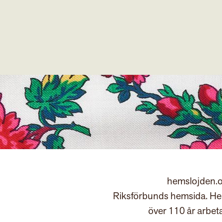
hemslojden.o
Riksförbunds hemsida. Hem
över 110 år arbet