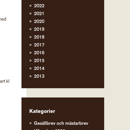
2022
2021
 med
2020
2019
2018
2017
2016
2015
2014
2013
rt kl
Kategorier
Gesällbrev och mästarbrev