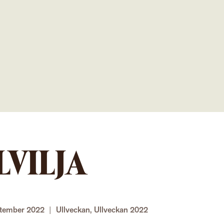
Gå
direkt
till
innehållet
LVILJA
ptember 2022
|
Ullveckan
,
Ullveckan 2022