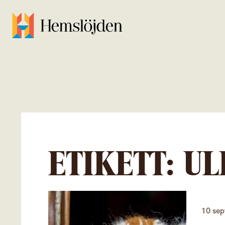
ETIKETT:
UL
10 se