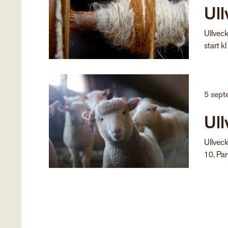
Ul
Ullvec
start k
5 sep
Ul
Ullvec
10. Pan