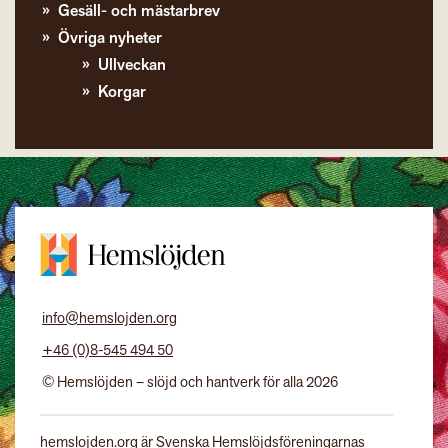
Gesäll- och mästarbrev
Övriga nyheter
Ullveckan
Korgar
info@hemslojden.org
+46 (0)8-545 494 50
© Hemslöjden – slöjd och hantverk för alla 2026
hemslojden.org är Svenska Hemslöjdsföreningarnas