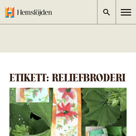
Gå
direkt
till
innehållet
ETIKETT:
RELIEFBRODERI