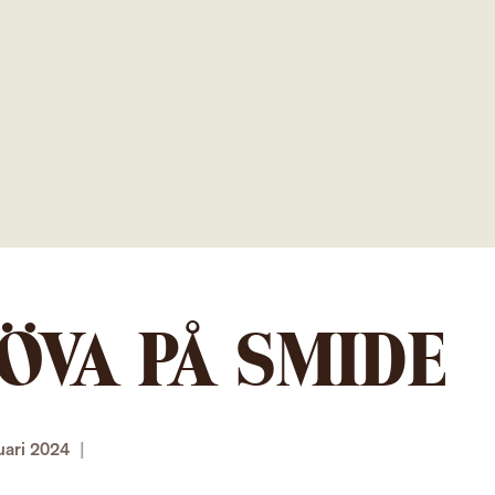
Gå
direkt
till
innehållet
ÖVA PÅ SMIDE
uari 2024
|