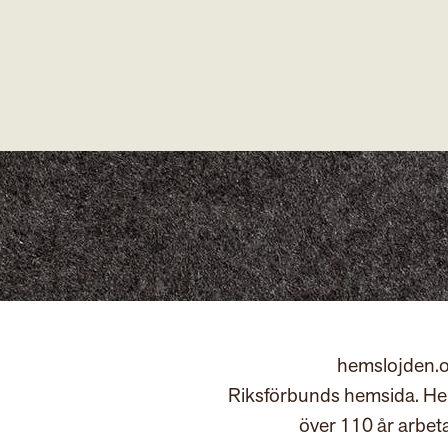
hemslojden.o
Riksförbunds hemsida. Hem
över 110 år arbet