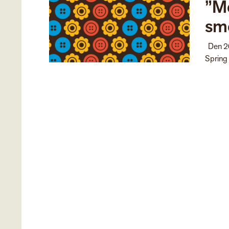
”M
sme
Den 20
Spring 