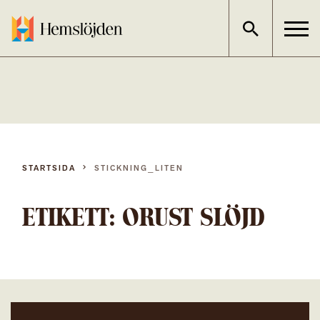
Gå
direkt
till
innehållet
STARTSIDA
STICKNING_LITEN
ETIKETT:
ORUST SLÖJD