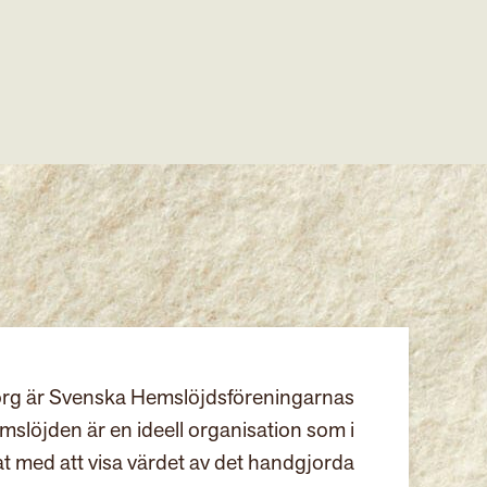
rg är Svenska Hemslöjdsföreningarnas
slöjden är en ideell organisation som i
at med att visa värdet av det handgjorda