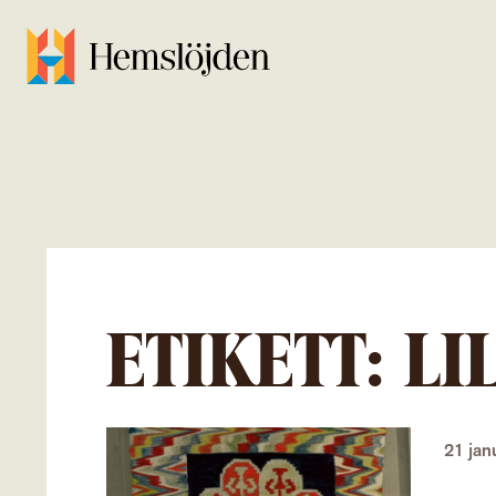
ETIKETT:
LI
21 jan