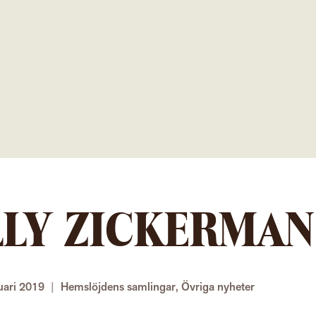
Gå
direkt
till
innehållet
LLY ZICKERMAN
uari 2019
|
Hemslöjdens samlingar
,
Övriga nyheter