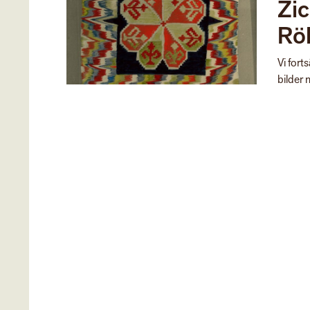
Zi
Rö
Vi fort
bilder 