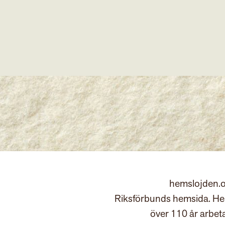
hemslojden.o
Riksförbunds hemsida. Hem
över 110 år arbet