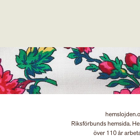
hemslojden.o
Riksförbunds hemsida. Hem
över 110 år arbet