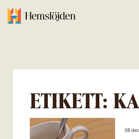
ETIKETT:
KA
28 de