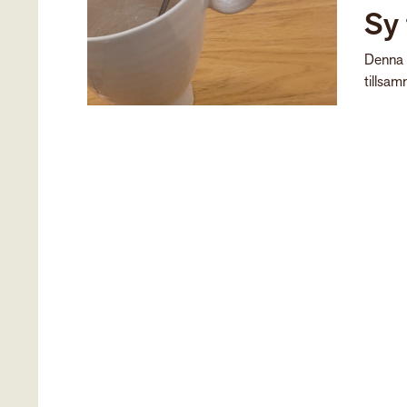
Sy 
Denna k
tillsam