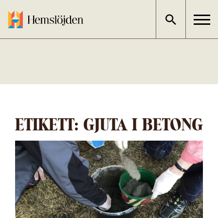
Gå
direkt
till
innehållet
ETIKETT:
GJUTA I BETONG