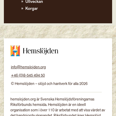
Ullveckan
Korgar
info@hemslojden.org
+46 (0)8-545 494 50
© Hemslöjden – slöjd och hantverk för alla 2026
hemslojden.org är Svenska Hemslöjdsföreningarnas
Riksförbunds hemsida. Hemslöjden är en ideell
organisation som i över 110 år arbetat med att visa värdet av
det handgjorda skapandet. Riksförbundet äger Hemslöjd