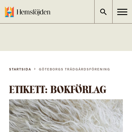
Gå
direkt
till
innehållet
STARTSIDA
GÖTEBORGS TRÄDGÅRDSFÖRENING
ETIKETT:
BOKFÖRLAG