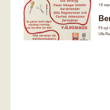
18 se
Ber
Fil-syl
Ulla Ra