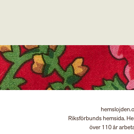
hemslojden.o
Riksförbunds hemsida. Hem
över 110 år arbet