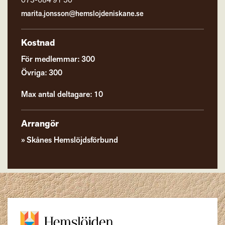
073-684 91 50
marita.jonsson@hemslojdeniskane.se
Kostnad
För medlemmar: 300
Övriga: 300
Max antal deltagare: 10
Arrangör
Skånes Hemslöjdsförbund