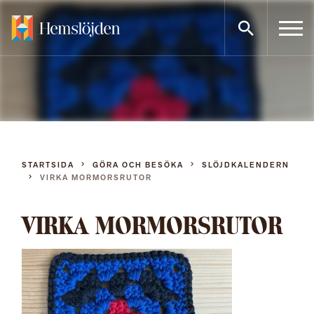
Gå
direkt
till
innehållet
STARTSIDA
GÖRA OCH BESÖKA
SLÖJDKALENDERN
VIRKA MORMORSRUTOR
VIRKA MORMORSRUTOR