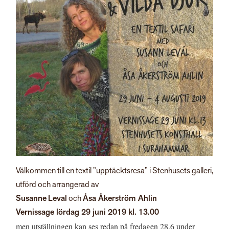
Välkommen till en textil ”upptäcktsresa” i Stenhusets galleri,
utförd och arrangerad av
Susanne
Leval
och
Åsa Åkerström Ahlin
Vernissage lördag 29 juni 2019 kl. 13.00
men utställningen kan ses redan på fredagen 28.6 under