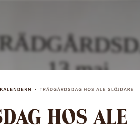
Gå
direkt
till
innehållet
DKALENDERN
TRÄDGÅRDSDAG HOS ALE SLÖJDARE
DAG HOS ALE