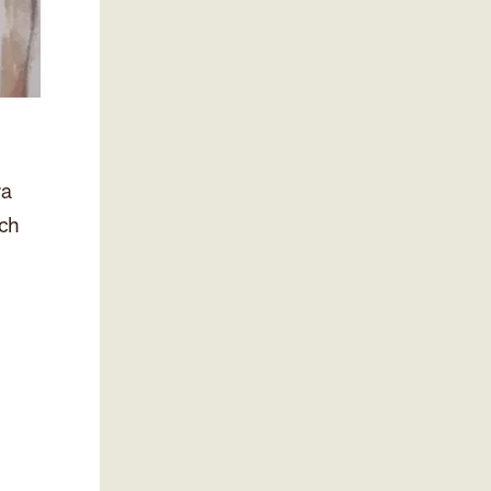
ra
och