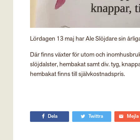
Lördagen 13 maj har Ale Slöjdare sin årlig
Där finns växter för utom och inomhusbruk
slöjdalster, hembakat samt div. tyg, knappa
hembakat finns till självkostnadspris.
Dela
Twittra
Mejla