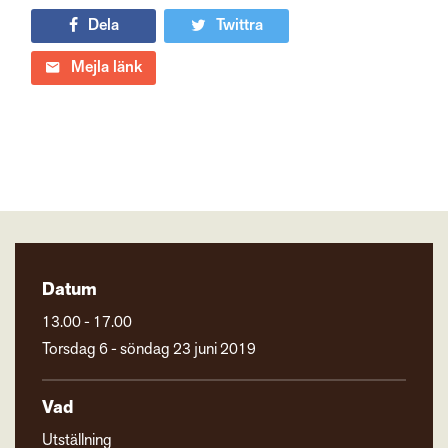
Dela
Twittra
Mejla länk
Datum
13.00 - 17.00
Torsdag 6 - söndag 23 juni 2019
Vad
Utställning