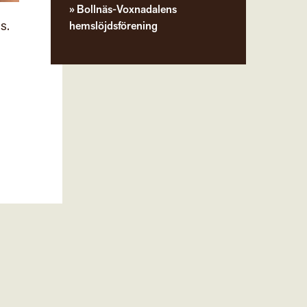
Bollnäs-Voxnadalens
s.
hemslöjdsförening