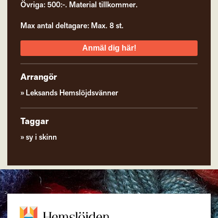
Övriga: 500:-. Material tillkommer.
Max antal deltagare: Max. 8 st.
Anmäl dig här!
Arrangör
Leksands Hemslöjdsvänner
Taggar
sy i skinn