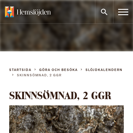
Gå
direkt
till
innehållet
STARTSIDA
GÖRA OCH BESÖKA
SLÖJDKALENDERN
SKINNSÖMNAD, 2 GGR
SKINNSÖMNAD, 2 GGR