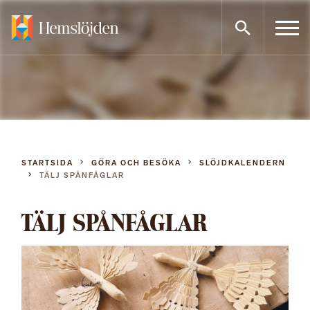
Gå
direkt
till
innehållet
STARTSIDA
GÖRA OCH BESÖKA
SLÖJDKALENDERN
TÄLJ SPÅNFÅGLAR
TÄLJ SPÅNFÅGLAR