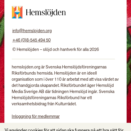
info@hemslojden.org
+46 (0)8-545 494 50
© Hemslöjden – slöjd och hantverk för alla 2026
hemslojden.org är Svenska Hemslöjdsföreningarnas
Riksförbunds hemsida. Hemslöjden är en ideell
organisation som i över 110 år arbetat med att visa värdet av
det handgjorda skapandet. Riksförbundet äger Hemslöjd
Media Sverige AB där tidningen Hemslöjd ingår. Svenska
Hemslöjdsföreningarnas Riksförbund har ett
verksamhetsbidrag från Kulturrådet.
Inloggning för medlemmar
Tidningen Hemslöjd
Vi använder cookies för att sidan ska fungera på ett bra sätt för