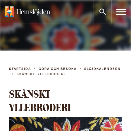
Gå
direkt
till
innehållet
STARTSIDA
GÖRA OCH BESÖKA
SLÖJDKALENDERN
SKÅNSKT YLLEBRODERI
SKÅNSKT
YLLEBRODERI