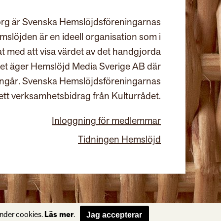
rg är Svenska Hemslöjdsföreningarnas
slöjden är en ideell organisation som i
at med att visa värdet av det handgjorda
et äger Hemslöjd Media Sverige AB där
ingår. Svenska Hemslöjdsföreningarnas
ett verksamhetsbidrag från Kulturrådet.
Inloggning för medlemmar
Tidningen Hemslöjd
änder cookies.
Läs mer
.
Jag accepterar