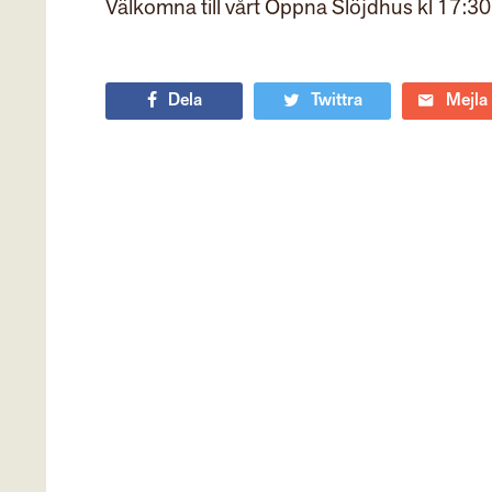
Välkomna till vårt Öppna Slöjdhus kl 17:30
Dela
Twittra
Mejla