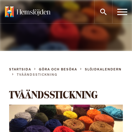
Gå
direkt
till
innehållet
STARTSIDA
GÖRA OCH BESÖKA
SLÖJDKALENDERN
TVÅÄNDSSTICKNING
TVÅÄNDSSTICKNING