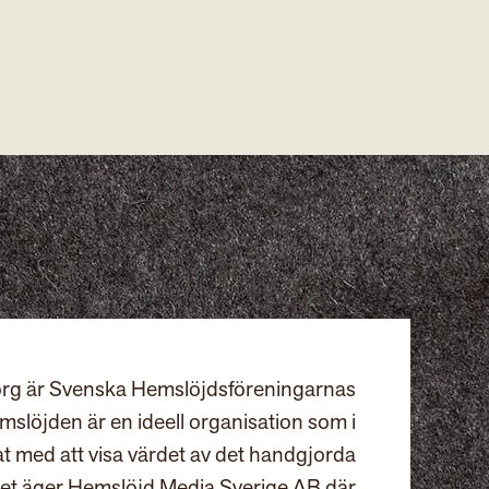
rg är Svenska Hemslöjdsföreningarnas
slöjden är en ideell organisation som i
at med att visa värdet av det handgjorda
et äger Hemslöjd Media Sverige AB där