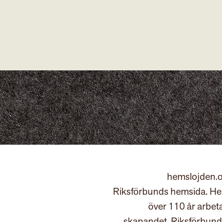
hemslojden.o
Riksförbunds hemsida. Hem
över 110 år arbet
skapandet. Riksförbund