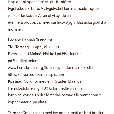
lapp och skapar på så vis ett lite större
tygstycke s.k. boro. Av tygstycket kan man sedan sy tex
väska eller kudde. Alternativt syr du en
eller flera provlappar med sashiko-stygn i klassiska grafiska
mönster.
Ledare
: Hannah Runnqvist
Tid
: Torsdag 11 april, kl. 18–21
Plats
: Lokal i Malmö, Håll koll på FB eller titta
på Slöjdkalendern
www.hemslojden.org/forening/stadenmalmo/ eller
http://tinyurl.com/smhinspiration
Kostnad
: 50 kr för medlem i Staden Malmös
Hemslöjdsförening, 100 kr för medlem i annan
förening, övriga 150kr. Materialkostnad tillkommer om du
köper material på plats.
Ta med:
Om du har ta med tyglappar, matt delbart broderi-