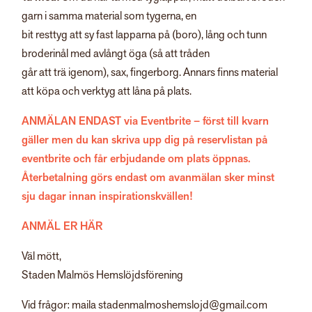
garn i samma material som tygerna, en
bit resttyg att sy fast lapparna på (boro), lång och tunn
broderinål med avlångt öga (så att tråden
går att trä igenom), sax, fingerborg. Annars finns material
att köpa och verktyg att låna på plats.
ANMÄLAN ENDAST via Eventbrite
– först till kvarn
gäller men du kan skriva upp dig på reservlistan på
eventbrite och får erbjudande om plats öppnas.
Återbetalning görs endast om avanmälan sker minst
sju dagar innan inspirationskvällen!
ANMÄL ER HÄR
Väl mött,
Staden Malmös Hemslöjdsförening
Vid frågor: maila stadenmalmoshemslojd@gmail.com