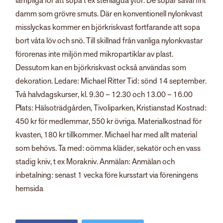
lämpliga för att sopa t ex stenlagda ytor. De sopar såväl fint
damm som grövre smuts. Där en konventionell nylonkvast
misslyckas kommer en björkriskvast fortfarande att sopa
bort våta löv och snö. Till skillnad från vanliga nylonkvastar
förorenas inte miljön med mikropartiklar av plast.
Dessutom kan en björkriskvast också användas som
dekoration. Ledare: Michael Ritter Tid: sönd 14 september.
Två halvdagskurser, kl. 9.30 – 12.30 och 13.00 – 16.00
Plats: Hälsoträdgården, Tivoliparken, Kristianstad Kostnad:
450 kr för medlemmar, 550 kr övriga. Materialkostnad för
kvasten, 180 kr tillkommer. Michael har med allt material
som behövs. Ta med: oömma kläder, sekatör och en vass
stadig kniv, t ex Morakniv. Anmälan: Anmälan och
inbetalning: senast 1 vecka före kursstart via föreningens
hemsida