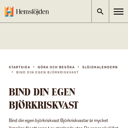
Gå
direkt
till
innehållet
STARTSIDA
GÖRA OCH BESÖKA
SLÖJDKALENDERN
BIND DIN EGEN BJÖRKRISKVAST
BIND DIN EGEN
BJÖRKRISKVAST
Bind din egen björkriskvast Björkriskvastar är mycket