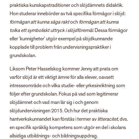
praktiska kunskapstraditioner och slöjdämnets didaktik.
Hon studerar innebörder av två specifika förmågor i slöjd:
förmågan att kunna såga rakt
och
förmågan att kunna
tolka ett symboliskt uttryck i slöjdföremål
. Dessa förmågor
eller ’kunnigheter’ utgör exempel på slöjdkunnande
kopplade till problem från undervisningspraktiker i
grundskolan.
Liksom Peter Hasselskog kommer Jenny att prata om
varför slöjd är ett viktigt ämne för alla elever, oavsett
intresseområde och vilka studie- eller yrkesinriktning som
följer efter grundskolan. Fokus på vad som legitimerar
slöjdämnet och vad man lär sig i och genom
slöjdundervisningen 2015. Och hur det praktiska
hantverkskunnandet kan förstås i termer av
litteracitet
, dvs.
en specifik språklig kompetens som utgör en del i skolans
allsidiga utbildnings- och bildningsuppdrag.